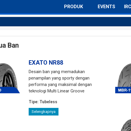
PRODUK
EVENTS
IR
Semua Ban
Ban Motor Sport & Underbone
ua Ban
Ban Motor Skutik
Ban Motor Skuter
EXATO NR88
Desain ban yang memadukan
Ban Motor Trail
penampilan yang sporty dengan
performa yang maksimal dengan
Ban Motor Kompetisi
teknologi Multi Linear Groove
Tipe:
Tubeless
Selengkapnya