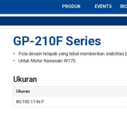
PRODUK
EVENTS
IR
Semua Ban
Ban Motor Sport & Underbone
GP-210F Series
Ban Motor Skutik
Pola desain telapak yang tebal memberikan stabilitas 
Ban Motor Skuter
Untuk Motor Kawasaki W175
Ban Motor Trail
Ukuran
Ban Motor Kompetisi
Ukuran
80/100-17 46 P