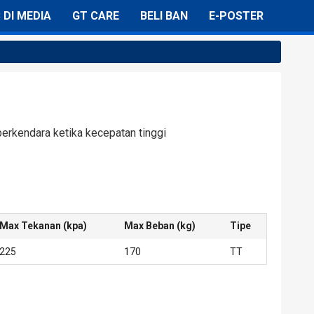
C DI MEDIA
GT CARE
BELI BAN
E-POSTER
berkendara ketika kecepatan tinggi
Max Tekanan (kpa)
Max Beban (kg)
Tipe
225
170
TT