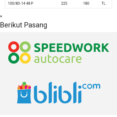
100/80-14 48 P
225
180
TL
×
Berikut Pasang