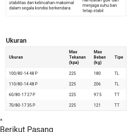
hambatan gulir dan
stabilitas dan kelincahan maksimal
menjaga suhu ban
dalam segala kondisi berkendara.
tetap stabil
Ukuran
Max
Max
Ukuran
Tekanan
Beban
Tipe
(kpa)
(kg)
100/80-14 48 P
225
180
TL
110/80-14 48 P
225
206
TL
60/80-17 27 P
225
97.5
TT
70/80-17 35 P
225
121
TT
×
Berikut Pasang