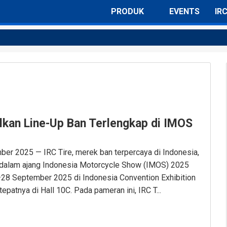
PRODUK
EVENTS
IR
Semua Ban
Ban Motor Sport & Underbone
Ban Motor Skutik
Ban Motor Skuter
lkan Line-Up Ban Terlengkap di IMOS
Ban Motor Trail
Ban Motor Kompetisi
ber 2025 — IRC Tire, merek ban terpercaya di Indonesia,
 dalam ajang Indonesia Motorcycle Show (IMOS) 2025
–28 September 2025 di Indonesia Convention Exhibition
epatnya di Hall 10C. Pada pameran ini, IRC T...