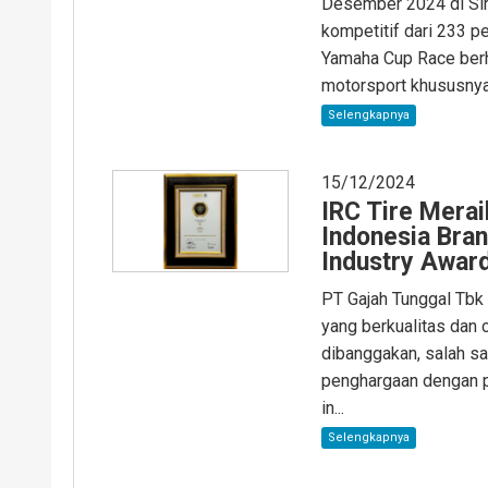
Desember 2024 di Sir
kompetitif dari 233 p
Yamaha Cup Race berha
motorsport khususnya 
Selengkapnya
15/12/2024
IRC Tire Merai
Indonesia Bran
Industry Awar
PT Gajah Tunggal Tbk
yang berkualitas dan 
dibanggakan, salah s
penghargaan dengan p
in...
Selengkapnya