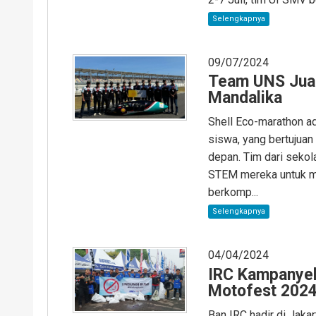
Selengkapnya
09/07/2024
Team UNS Juara
Mandalika
Shell Eco-marathon ad
siswa, yang bertujuan
depan. Tim dari seko
STEM mereka untuk me
berkomp...
Selengkapnya
04/04/2024
IRC Kampanyek
Motofest 202
Ban IRC hadir di Jak