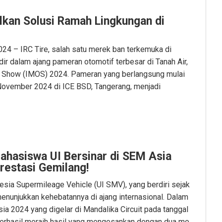
lkan Solusi Ramah Lingkungan di
024 – IRC Tire, salah satu merek ban terkemuka di
dir dalam ajang pameran otomotif terbesar di Tanah Air,
 Show (IMOS) 2024. Pameran yang berlangsung mulai
November 2024 di ICE BSD, Tangerang, menjadi
ahasiswa UI Bersinar di SEM Asia
restasi Gemilang!
esia Supermileage Vehicle (UI SMV), yang berdiri sejak
enunjukkan kehebatannya di ajang internasional. Dalam
ia 2024 yang digelar di Mandalika Circuit pada tanggal
berhasil meraih hasil yang mengesankan dengan dua mo...