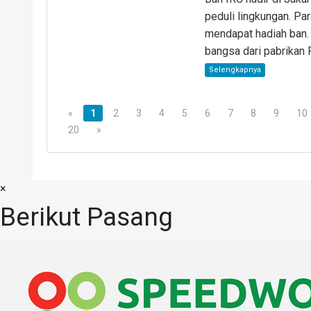
peduli lingkungan. P
mendapat hadiah ban. 
bangsa dari pabrikan 
Selengkapnya
«
1
2
3
4
5
6
7
8
9
10
20
»
×
Berikut Pasang