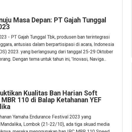
nuju Masa Depan: PT Gajah Tunggal
023
023 - PT Gajah Tunggal Tbk, produsen ban terintegrasi
ggara, antusias dalam berpartisipasi di acara, Indonesia
S) 2023. yang berlangsung dari tanggal 25-29 Oktober
erang. Dengan tema untuk tahun ini, 'Inovasi, Naviga...
ktikan Kualitas Ban Harian Soft
MBR 110 di Balap Ketahanan YEF
lika
ahanan Yamaha Endurance Festival 2023 yang
t Mandalika, Lombok (21-22/10), ada tiga skuad media
ariknya, mereka menggunakan ban IRC MBR 110 Speed