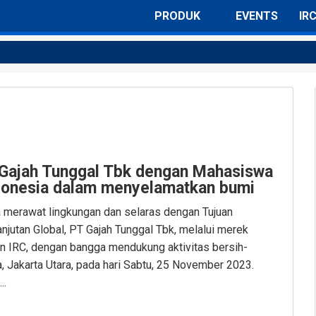
PRODUK
EVENTS
IR
Semua Ban
Ban Motor Sport & Underbone
Ban Motor Skutik
Ban Motor Skuter
 Gajah Tunggal Tbk dengan Mahasiswa
Ban Motor Trail
ndonesia dalam menyelamatkan bumi
Ban Motor Kompetisi
merawat lingkungan dan selaras dengan Tujuan
jutan Global, PT Gajah Tunggal Tbk, melalui merek
an IRC, dengan bangga mendukung aktivitas bersih-
, Jakarta Utara, pada hari Sabtu, 25 November 2023.
..