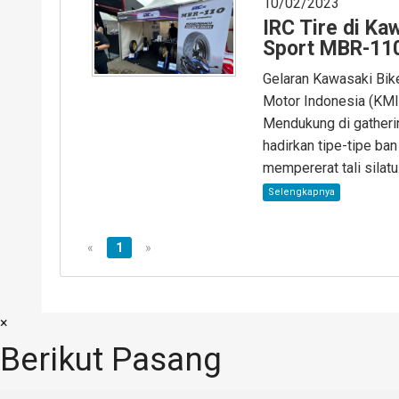
10/02/2023
IRC Tire di K
Sport MBR-11
Gelaran Kawasaki Bi
Motor Indonesia (KMI)
Mendukung di gatheri
hadirkan tipe-tipe ba
mempererat tali silatu.
Selengkapnya
«
1
»
×
Berikut Pasang